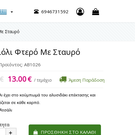
h
6946731592
Με Σταυρό
ιόλι Φτερό Με Σταυρό
Προϊόντος:
AB1026
13.00
€
€
Άμεση Παράδοση
/ τεμάχιο
λι έχει στο κούμπωμά του αλυσιδάκι επέκτασης και
ζεται σε κάθε καρπό.
Ατσάλι
τητα
ΠΡΟΣΘΉΚΗ ΣΤΟ ΚΑΛΆΘΙ