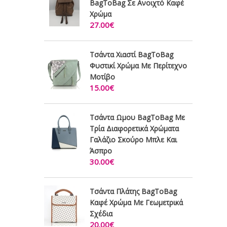
BagToBag Σε Ανοιχτό Καφέ
Χρώμα
27.00€
Τσάντα Χιαστί BagToBag
Φυστικί Χρώμα Με Περίτεχνο
Μοτίβο
15.00€
Τσάντα Ωμου BagToBag Με
Τρία Διαφορετικά Χρώματα
Γαλάζιο Σκούρο Μπλε Και
Άσπρο
30.00€
Τσάντα Πλάτης BagToBag
Καφέ Χρώμα Με Γεωμετρικά
Σχέδια
20.00€