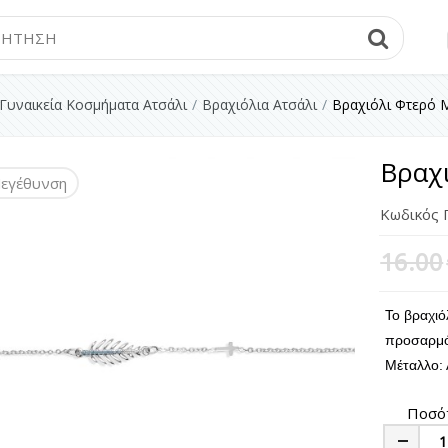
Searc
Γυναικεία Κοσμήματα Ατσάλι
Βραχιόλια Ατσάλι
Βραχιόλι Φτερό 
Βραχ
εγέθυνση
Κωδικός 
16.00
Το βραχιό
προσαρμό
Μέταλλο: 
Ποσό