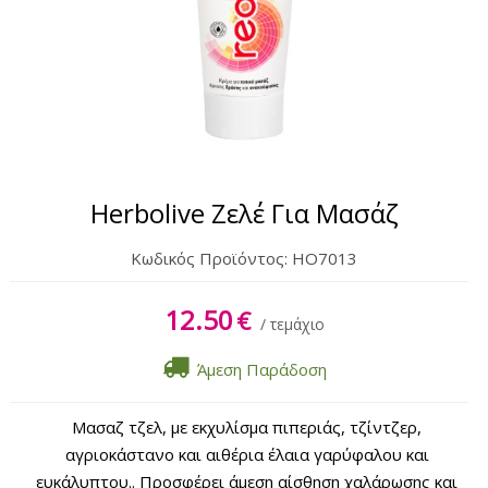
Σώμα
Χέρια & Πόδια
Lipbalm
Αντηλιακά
Herbolive Ζελέ Για Μασάζ
Κωδικός Προϊόντος:
HO7013
12.50
€
/ τεμάχιο
Άμεση Παράδοση
Μασαζ τζελ, με εκχυλίσμα πιπεριάς, τζίντζερ,
αγριοκάστανο και αιθέρια έλαια γαρύφαλου και
ευκάλυπτου.. Προσφέρει άμεση αίσθηση χαλάρωσης και