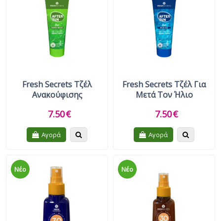
Fresh Secrets Τζέλ
Fresh Secrets Τζέλ Για
Ανακούφισης
Μετά Τον Ήλιο
7.50
€
7.50
€
Quickview
Quickview
Αγορά
Αγορά
Νέο
Νέο