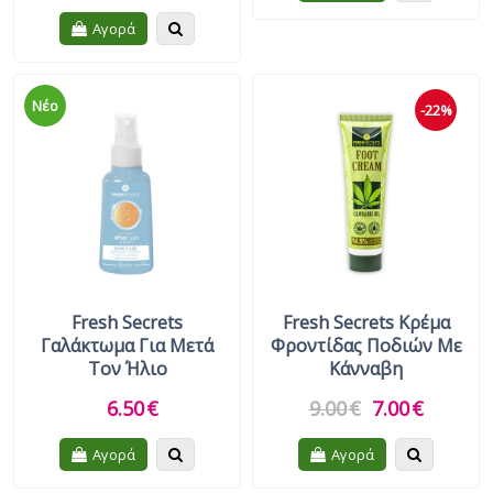
Quickview
Αγορά
Νέο
-22%
Fresh Secrets
Fresh Secrets Κρέμα
Γαλάκτωμα Για Μετά
Φροντίδας Ποδιών Με
Τον Ήλιο
Κάνναβη
6.50
€
9.00
€
7.00
€
Quickview
Quickview
Αγορά
Αγορά