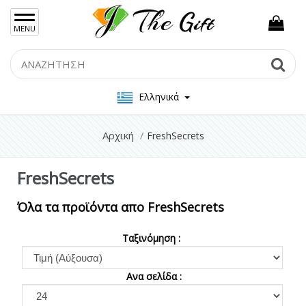
×
MENU
Γυναικείες Τσάντες
Search
Se
Ανδρικές Τσάντες
Ελληνικά
Γυναικεία Κοσμήματα Ασήμι 925
Γυναικεία Κοσμήματα Ατσάλι
Αρχική
FreshSecrets
Ανδρικα Κοσμήματα
FreshSecrets
Σετ Δώρου
Όλα τα προϊόντα απο FreshSecrets
Μπρελόκ
Ταξινόμηση :
Γυναικεία Περιποίηση
Αντηλιακά
Ανα σελίδα :