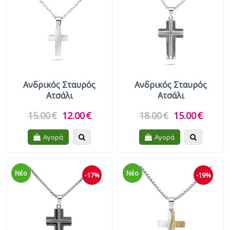
Σετ Δώρου
Μπρελόκ
Γυναικεία Περιποίηση
Αντηλιακά
Ανδρικός Σταυρός
Ανδρικός Σταυρός
Ατσάλι
Ατσάλι
15.00
€
12.00
€
18.00
€
15.00
€
Quickview
Quickview
Αγορά
Αγορά
Νέο
Νέο
-17%
-19%