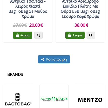
Αντρικό Τσαντάκι -
Αντρικό Αδιάβροχο
Χειρός Χιαστί
Σακίδιο Πλάτης Με
BagToBag Σε Μαύρο
Θύρα USB BagToBag
Χρώμα
Σκούρο Καφέ Χρώμα
27.00
€
20.00
€
38.00
€
Quickview
Quickview
Αγορά
Αγορά
Κοινοποίηση
BRANDS