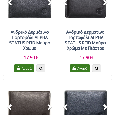
Ανδρικό Δερμάτινο
Ανδρικό Δερμάτινο
Πορτοφόλι ALPHA
Πορτοφόλι ALPHA
STATUS RFID Μαύρο
STATUS RFID Μαύρο
Χρώμα
Χρώμα Με Πιάστρα
17.90
€
17.90
€
Quickview
Quickview
Αγορά
Αγορά
Previous
Next
Previous
Nex