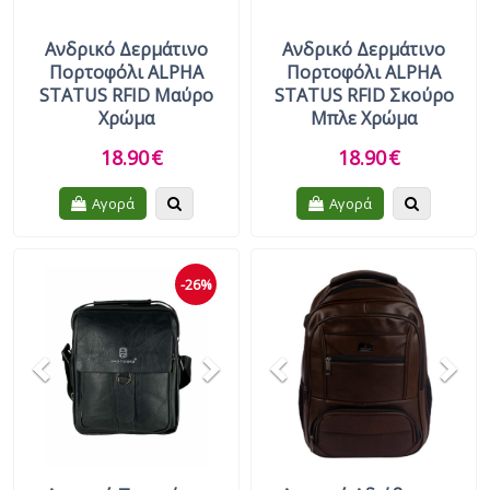
Ανδρικό Δερμάτινο
Ανδρικό Δερμάτινο
Πορτοφόλι ALPHA
Πορτοφόλι ALPHA
STATUS RFID Μαύρο
STATUS RFID Σκούρο
Χρώμα
Μπλε Χρώμα
18.90
€
18.90
€
Quickview
Quickview
Αγορά
Αγορά
Previous
Next
Previous
Nex
-26%