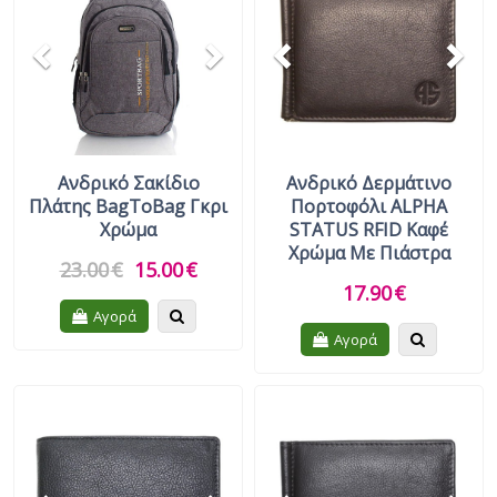
Γυναικεία Περιποίηση
Αντηλιακά
Ανδρικό Σακίδιο
Ανδρικό Δερμάτινο
Πλάτης BagToBag Γκρι
Πορτοφόλι ALPHA
Χρώμα
STATUS RFID Καφέ
Χρώμα Με Πιάστρα
23.00
€
15.00
€
17.90
€
Quickview
Αγορά
Quickview
Αγορά
Previous
Next
Previous
Nex