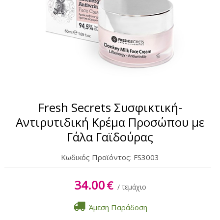
Σώμα
Χέρια & Πόδια
Lipbalm
Αντηλιακά
Fresh Secrets Συσφικτική-
Αντιρυτιδική Κρέμα Προσώπου με
Γάλα Γαϊδούρας
Κωδικός Προϊόντος:
FS3003
34.00
€
/ τεμάχιο
Άμεση Παράδοση