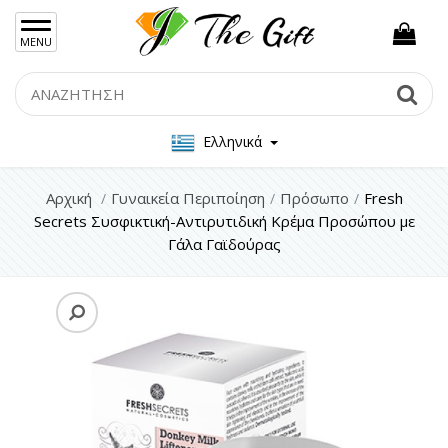
×
MENU
Γυναικείες Τσάντες
Search
Se
Ανδρικές Τσάντες
Ελληνικά
Γυναικεία Κοσμήματα Ασήμι 925
Γυναικεία Κοσμήματα Ατσάλι
Αρχική
Γυναικεία Περιποίηση
Πρόσωπο
Fresh
Secrets Συσφικτική-Αντιρυτιδική Κρέμα Προσώπου με
Ανδρικα Κοσμήματα
Γάλα Γαϊδούρας
Σετ Δώρου
Μπρελόκ
Γυναικεία Περιποίηση
Πρόσωπο
Μαλλιά