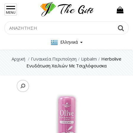
×
MENU
Γυναικείες Τσάντες
Search
Se
Ανδρικές Τσάντες
Ελληνικά
Γυναικεία Κοσμήματα Ασήμι 925
Γυναικεία Κοσμήματα Ατσάλι
Αρχική
Γυναικεία Περιποίηση
Lipbalm
Herbolive
Ενυδάτωση Χειλιών Με Τσιχλόφουσκα
Ανδρικα Κοσμήματα
Σετ Δώρου
Μπρελόκ
Γυναικεία Περιποίηση
Πρόσωπο
Μαλλιά