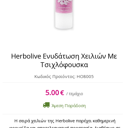
Σώμα
Χέρια & Πόδια
Lipbalm
Αντηλιακά
Herbolive Ενυδάτωση Χειλιών Με
Τσιχλόφουσκα
Κωδικός Προϊόντος:
HO8005
5.00
€
/ τεμάχιο
Άμεση Παράδοση
Η σειρά χειλιών της Herbolive παρέχει καθημερινή
φροντίδα και αποτελεσματική προστασία. Διαθέσιμο σε