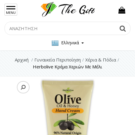
×
MENU
Γυναικείες Τσάντες
Search
Se
Ανδρικές Τσάντες
Ελληνικά
Γυναικεία Κοσμήματα Ασήμι 925
Γυναικεία Κοσμήματα Ατσάλι
Αρχική
Γυναικεία Περιποίηση
Χέρια & Πόδια
Herbolive Κρέμα Χεριών Με Μέλι
Ανδρικα Κοσμήματα
Σετ Δώρου
Μπρελόκ
Γυναικεία Περιποίηση
Πρόσωπο
Μαλλιά