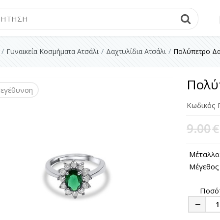
Searc
Γυναικεία Κοσμήματα Ατσάλι
Δαχτυλίδια Ατσάλι
Πολύπετρο Δα
Πολύ
εγέθυνση
Κωδικός 
9.00
€
Μέταλλο:
Μέγεθος
Ποσό
Minus