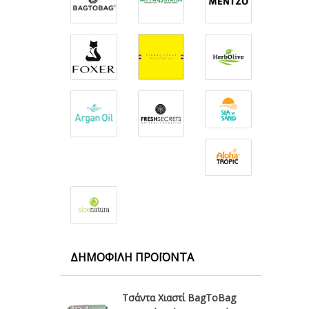
ΔΗΜΟΦΙΛΉ ΠΡΟΪΌΝΤΑ
Τσάντα Χιαστί BagToBag