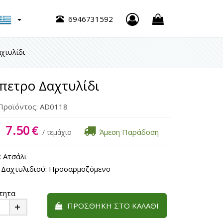
h
6946731592
χτυλίδι
πετρο Δαχτυλίδι
Προϊόντος:
AD0118
7.50
€
Άμεση Παράδοση
/ τεμάχιο
 Ατσάλι
 Δαχτυλιδιού: Προσαρμοζόμενο
τητα
ΠΡΟΣΘΉΚΗ ΣΤΟ ΚΑΛΆΘΙ
Plus