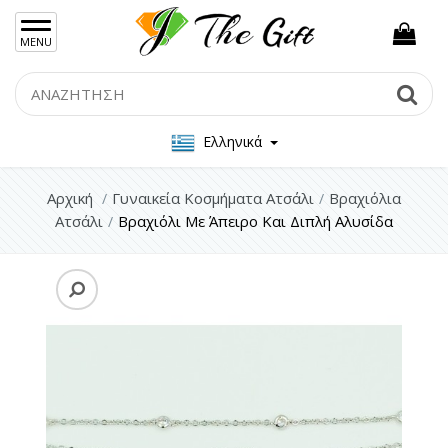
×
MENU
Γυναικείες Τσάντες
Search
Se
Ανδρικές Τσάντες
Ελληνικά
Γυναικεία Κοσμήματα Ασήμι 925
Γυναικεία Κοσμήματα Ατσάλι
Αρχική
Γυναικεία Κοσμήματα Ατσάλι
Βραχιόλια
Ατσάλι
Βραχιόλι Με Άπειρο Και Διπλή Αλυσίδα
Βραχιόλια Ατσάλι
Κολιέ Ατσάλι
Δαχτυλίδια Ατσάλι
Αλυσίδες Ποδιού Ατσάλι
Σκουλαρίκια Ατσάλι
Ανδρικα Κοσμήματα