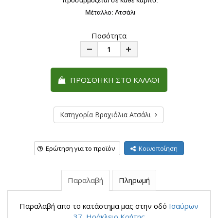
προσαρμόζεται σε κάθε καρπό.
Μέταλλο: Ατσάλι
Ποσότητα
Minus
Plus
ΠΡΟΣΘΉΚΗ ΣΤΟ ΚΑΛΆΘΙ
Κατηγορία Βραχιόλια Ατσάλι
Ερώτηση για το προϊόν
Κοινοποίηση
Παραλαβή
Πληρωμή
Παραλαβή απο το κατάστημα μας στην οδό
Ισαύρων
37, Ηράκλειο Κρήτης