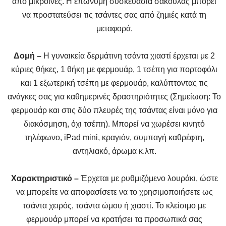
από μικροΐνες. Η επώνυμη συσκευασία σακούλας μπορεί
να προστατεύσει τις τσάντες σας από ζημιές κατά τη
μεταφορά.
Δομή –
Η γυναικεία δερμάτινη τσάντα χιαστί έρχεται με 2
κύριες θήκες, 1 θήκη με φερμουάρ, 1 τσέπη για πορτοφόλι
και 1 εξωτερική τσέπη με φερμουάρ, καλύπτοντας τις
ανάγκες σας για καθημερινές δραστηριότητες (Σημείωση: Το
φερμουάρ και στις δύο πλευρές της τσάντας είναι μόνο για
διακόσμηση, όχι τσέπη). Μπορεί να χωρέσει κινητό
τηλέφωνο, iPad mini, κραγιόν, συμπαγή καθρέφτη,
αντηλιακό, άρωμα κ.λπ.
Χαρακτηριστικό –
Έρχεται με ρυθμιζόμενο λουράκι, ώστε
να μπορείτε να αποφασίσετε να το χρησιμοποιήσετε ως
τσάντα χειρός, τσάντα ώμου ή χιαστί. Το κλείσιμο με
φερμουάρ μπορεί να κρατήσει τα προσωπικά σας