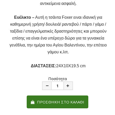
αντικείμενα ασφαλή.
Ευέλικτο –
Αυτή η τσάντα Foxer ειναι ιδανική για
καθημερινή χρήση/ δουλειά/ ραντεβού / πάρτι / γάμο /
ταξίδια / επαγγελματικές δραστηριότητες και μπορούν
επίσης να είναι ένα υπέροχο δώρο για τα γυναικεία
γενέθλια, την ημέρα του Αγίου Βαλεντίνου, την επέτειο
γάμου κ.λπ.
ΔΙΑΣΤΑΣΕΙΣ:
24X10X19.5 cm
Ποσότητα
Minus
Plus
ΠΡΟΣΘΉΚΗ ΣΤΟ ΚΑΛΆΘΙ