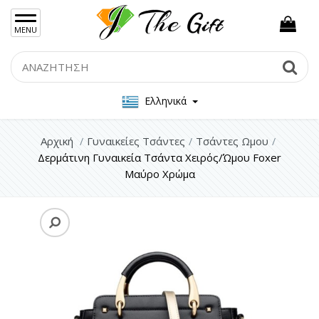
×
MENU
Γυναικείες Τσάντες
Search
Se
Σακίδια Πλάτης
Ελληνικά
Τσάντες Ωμου
Αρχική
Γυναικείες Τσάντες
Τσάντες Ωμου
Τσάντες Χιαστί
Δερμάτινη Γυναικεία Τσάντα Χειρός/Ώμου Foxer
Βραδινά Τσαντάκια / Clutch
Μαύρο Χρώμα
Γυναικεία Πορτοφόλια
Ανδρικές Τσάντες
Γυναικεία Κοσμήματα Ασήμι 925
Γυναικεία Κοσμήματα Ατσάλι
Ανδρικα Κοσμήματα