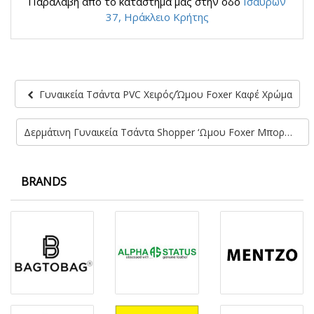
Παραλαβή απο το κατάστημα μας στην οδό
Ισαύρων
37, Ηράκλειο Κρήτης
Γυναικεία Τσάντα PVC Χειρός/Ώμου Foxer Καφέ Χρώμα
Δερμάτινη Γυναικεία Τσάντα Shopper ‘Ωμου Foxer Μπορντό Χρώμα
BRANDS