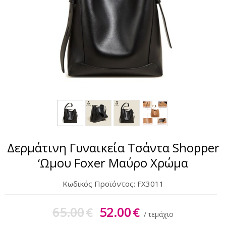
Σετ Δώρου
Μπρελόκ
Γυναικεία Περιποίηση
Αντηλιακά
Δερμάτινη Γυναικεία Τσάντα Shopper
‘Ωμου Foxer Μαύρο Χρώμα
Κωδικός Προϊόντος:
FX3011
65.00
52.00
€
€
/ τεμάχιο