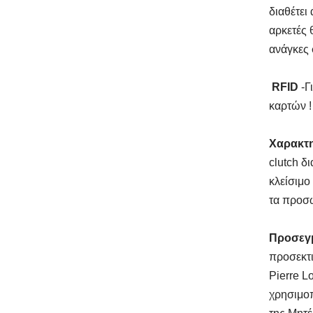
διαθέτει
αρκετές 
ανάγκες 
RFID
-Γ
καρτών !
Χαρακτη
clutch δ
κλείσιμο
τα προσω
Προσεγμ
προσεκτι
Pierre L
χρησιμοπ