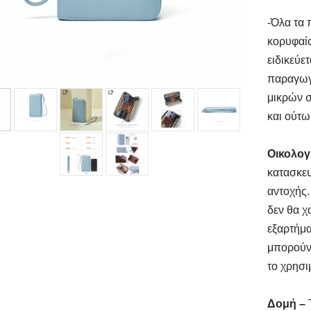
-Όλα τα 
κορυφαί
ειδικεύε
παραγωγ
μικρών σ
και ούτω
Οικολογ
κατασκευ
αντοχής.
δεν θα χ
εξαρτήμα
μπορούν 
το χρησι
Δομή –
Τ