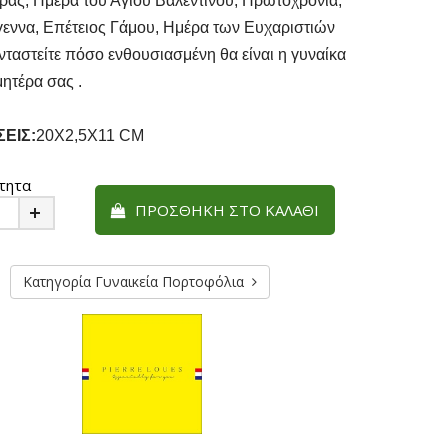
ρας, Ημέρα του Αγίου Βαλεντίνου, Πρωτοχρονιά,
εννα, Επέτειος Γάμου, Ημέρα των Ευχαριστιών
νταστείτε πόσο ενθουσιασμένη θα είναι η γυναίκα
μητέρα σας .
ΣΕΙΣ:
20Χ2,5Χ11 CM
τητα
ΠΡΟΣΘΉΚΗ ΣΤΟ ΚΑΛΆΘΙ
Plus
Κατηγορία Γυναικεία Πορτοφόλια