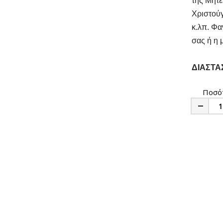
της Μητέ
Χριστούγ
κ.λπ. Φα
σας ή η 
ΔΙΑΣΤΑ
Ποσό
Minus