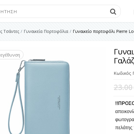
Searc
ες Τσάντες
Γυναικεία Πορτοφόλια
Γυναικείο πορτοφόλι Pierre L
Γυναι
εγέθυνση
εγέθυνση
εγέθυνση
εγέθυνση
εγέθυνση
εγέθυνση
εγέθυνση
εγέθυνση
Γαλά
Κωδικός 
23.00
!!ΠΡΟΣ
απεικονί
φωτογραφ
πελάτης 