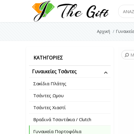
Search
Αρχική
Γυναικεί
Μ
Μ
Μ
Μ
Μ
Μ
Μ
Μ
ΚΑΤΗΓΟΡΊΕΣ
Γυναικείες Τσάντες
Σακίδια Πλάτης
Τσάντες Ωμου
Τσάντες Χιαστί
Βραδινά Τσαντάκια / Clutch
Γυναικεία Πορτοφόλια