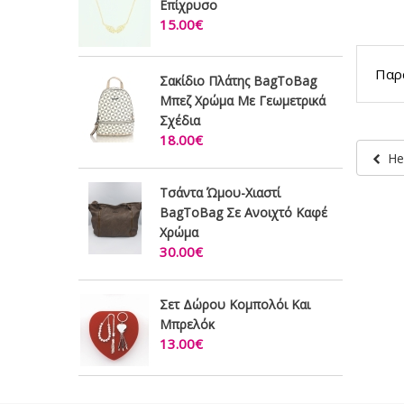
Επίχρυσο
15.00€
Παρα
Σακίδιο Πλάτης BagToBag
Mπεζ Χρώμα Με Γεωμετρικά
Σχέδια
18.00€
He
Τσάντα Ώμου-Χιαστί
BagToBag Σε Ανοιχτό Καφέ
Χρώμα
30.00€
Σετ Δώρου Κομπολόι Και
Μπρελόκ
13.00€