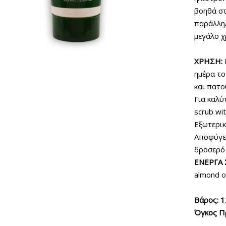
βοηθά σ
παράλληλ
μεγάλο χ
ΧΡΗΣΗ:
ημέρα το
και πατ
Για καλύ
scrub wi
Εξωτερικ
Αποφύγετ
δροσερό 
ΕΝΕΡΓΑ 
almond oi
Βάρος: 
Όγκος Π