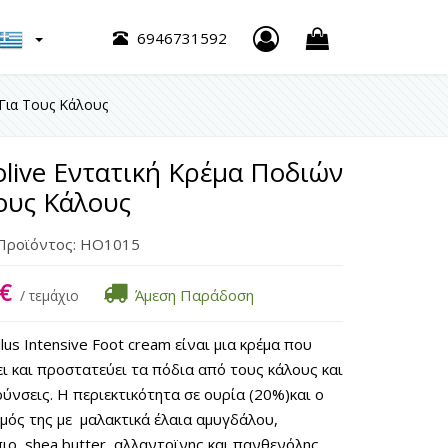
h
6946731592
 Για Τους Κάλους
live Εντατική Κρέμα Ποδιών
ους Κάλους
Προϊόντος:
HO1015
€
Άμεση Παράδοση
/ τεμάχιο
llus Intensive Foot cream είναι μια κρέμα που
ι και προστατεύει τα πόδια από τους κάλους και
ρύνσεις. Η περιεκτικότητα σε ουρία (20%)και ο
ός της με μαλακτικά έλαια αμυγδάλου,
ιο, shea butter, αλλαντοϊνης και πανθενόλης,