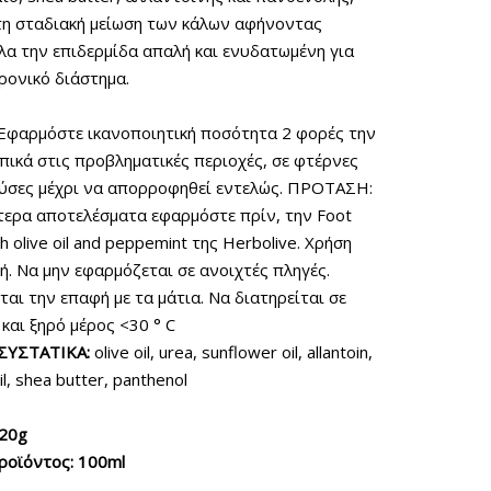
τη σταδιακή μείωση των κάλων αφήνοντας
α την επιδερμίδα απαλή και ενυδατωμένη για
ρονικό διάστημα.
Εφαρμόστε ικανοποιητική ποσότητα 2 φορές την
πικά στις προβληματικές περιοχές, σε φτέρνες
ούσες μέχρι να απορροφηθεί εντελώς. ΠΡΟΤΑΣΗ:
τερα αποτελέσματα εφαρμόστε πρίν, την Foot
th olive oil and peppemint της Herbolive. Χρήση
ή. Να μην εφαρμόζεται σε ανοιχτές πληγές.
αι την επαφή με τα μάτια. Να διατηρείται σε
και ξηρό μέρος <30 ° C
ΣΥΣΤΑΤΙΚΑ:
olive oil, urea, sunflower oil, allantoin,
l, shea butter, panthenol
120g
ροϊόντος: 100ml