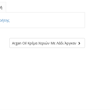
ή
ρήτης
Argan Oil Κρέμα Χεριών Με Λάδι Άργκαν