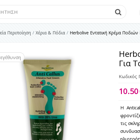
Searc
εία Περιποίηση
Χέρια & Πόδια
Herbolive Εντατική Κρέμα Ποδιών
Herbo
εγέθυνση
Για Τ
Κωδικός 
10.50
Η Antica
φροντίζε
τις σκλη
συνδυασμ
ηλιοτρόπ