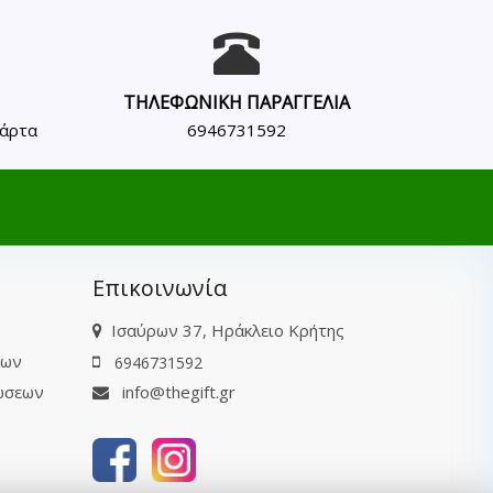
ΤΗΛΕΦΩΝΙΚΗ ΠΑΡΑΓΓΕΛΙΑ
κάρτα
6946731592
Επικοινωνία
Ισαύρων 37, Ηράκλειο Κρήτης
των
6946731592
ώσεων
info@thegift.gr