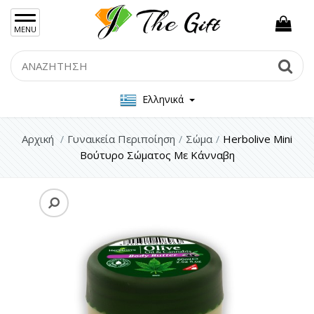
×
MENU
Γυναικείες Τσάντες
Search
Se
Ανδρικές Τσάντες
Ελληνικά
Γυναικεία Κοσμήματα Ασήμι 925
Γυναικεία Κοσμήματα Ατσάλι
Αρχική
Γυναικεία Περιποίηση
Σώμα
Herbolive Mini
Βούτυρο Σώματος Με Κάνναβη
Ανδρικα Κοσμήματα
Σετ Δώρου
Μπρελόκ
Γυναικεία Περιποίηση
Πρόσωπο
Μαλλιά