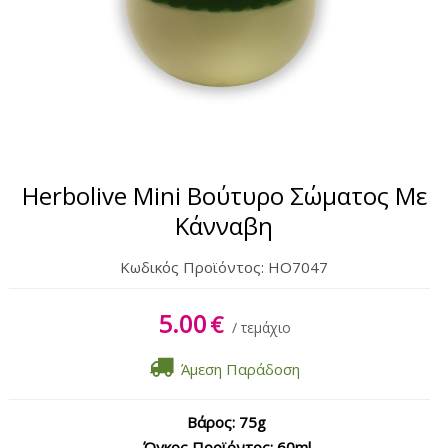
Σώμα
Χέρια & Πόδια
Lipbalm
Αντηλιακά
Herbolive Mini Βούτυρο Σώματος Με
Κάνναβη
Κωδικός Προϊόντος:
HO7047
5.00
€
/ τεμάχιο
Άμεση Παράδοση
Βάρος: 75g
Όγκος Προϊόντος: 60ml