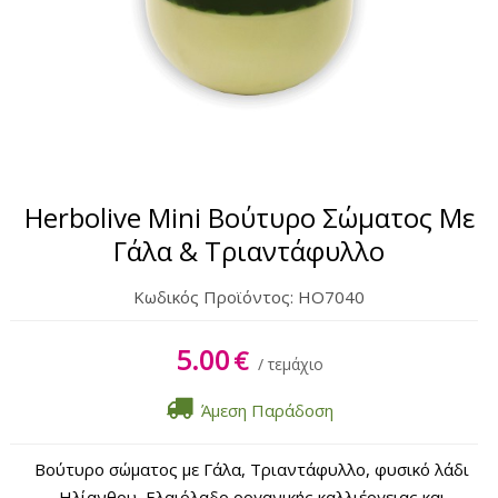
Σώμα
Χέρια & Πόδια
Lipbalm
Αντηλιακά
Herbolive Mini Βούτυρο Σώματος Με
Γάλα & Τριαντάφυλλο
Κωδικός Προϊόντος:
HO7040
5.00
€
/ τεμάχιο
Άμεση Παράδοση
Βούτυρο σώματος με Γάλα, Τριαντάφυλλο, φυσικό λάδι
Ηλίανθου, Ελαιόλαδο οργανικής καλλιέργειας και