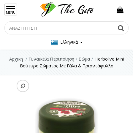
×
MENU
Γυναικείες Τσάντες
Search
Se
Ανδρικές Τσάντες
Ελληνικά
Γυναικεία Κοσμήματα Ασήμι 925
Γυναικεία Κοσμήματα Ατσάλι
Αρχική
Γυναικεία Περιποίηση
Σώμα
Herbolive Mini
Βούτυρο Σώματος Με Γάλα & Τριαντάφυλλο
Ανδρικα Κοσμήματα
Σετ Δώρου
Μπρελόκ
Γυναικεία Περιποίηση
Πρόσωπο
Μαλλιά