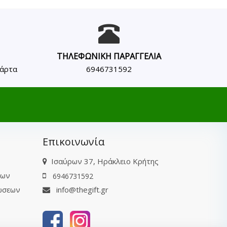
ΤΗΛΕΦΩΝΙΚΗ ΠΑΡΑΓΓΕΛΙΑ
κάρτα
6946731592
Επικοινωνία
Ισαύρων 37, Ηράκλειο Κρήτης
των
6946731592
ώσεων
info@thegift.gr