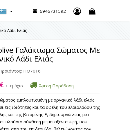
h
6946731592
κό Λάδι Ελιάς
olive Γαλάκτωμα Σώματος Με
ικό Λάδι Ελιάς
Προϊόντος:
HO7016
€
Άμεση Παράδοση
/ τεμάχιο
ώματος εμπλουτισμένη με οργανικό λάδι ελιάς.
ι τις ιδιότητες και τα οφέλη του ελαιολάδου της
ης και της βιταμίνης Ε, δημιουργώντας μια
και πλούσια σύνθεση με μεταξένια υφή, που
άται από την επιδερμίδα, βελτιώνοντας τον