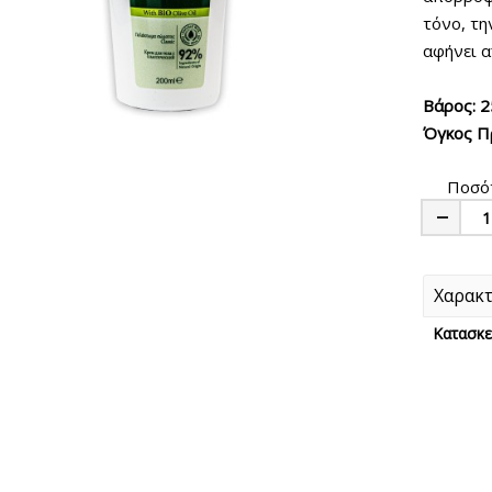
τόνο, τη
αφήνει α
Βάρος:
2
Όγκος Π
Ποσό
Minus
Χαρακτ
Κατασκε