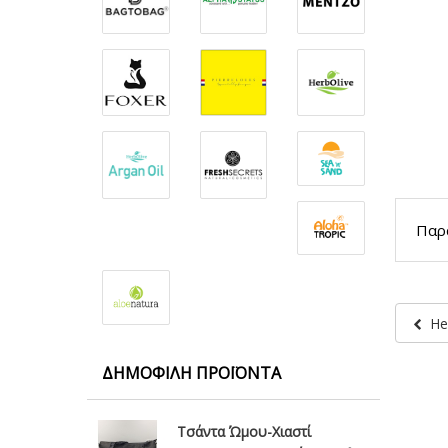
Παρα
He
ΔΗΜΟΦΙΛΉ ΠΡΟΪΌΝΤΑ
Τσάντα Ώμου-Χιαστί