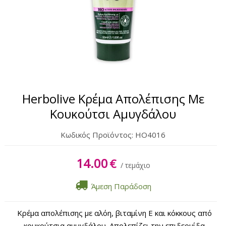
Σώμα
Χέρια & Πόδια
Lipbalm
Αντηλιακά
Herbolive Κρέμα Απολέπισης Με
Κουκούτσι Αμυγδάλου
Κωδικός Προϊόντος:
HO4016
14.00
€
/ τεμάχιο
Άμεση Παράδοση
Κρέμα απολέπισης με αλόη, βιταμίνη Ε και κόκκους από
κουκούτσια αμυγδάλου. Απολεπίζει την επιδερμίδα