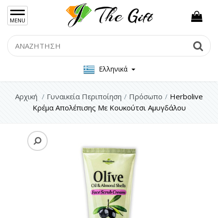
×
MENU
Γυναικείες Τσάντες
Search
Se
Ανδρικές Τσάντες
Ελληνικά
Γυναικεία Κοσμήματα Ασήμι 925
Γυναικεία Κοσμήματα Ατσάλι
Αρχική
Γυναικεία Περιποίηση
Πρόσωπο
Herbolive
Κρέμα Απολέπισης Με Κουκούτσι Αμυγδάλου
Ανδρικα Κοσμήματα
Σετ Δώρου
Μπρελόκ
Γυναικεία Περιποίηση
Πρόσωπο
Μαλλιά