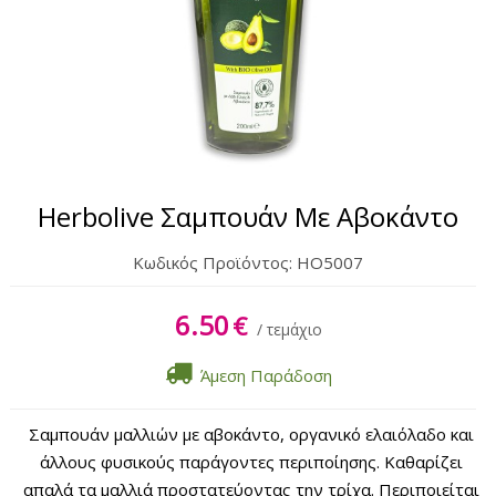
Σώμα
Χέρια & Πόδια
Lipbalm
Αντηλιακά
Herbolive Σαμπουάν Με Αβοκάντο
Κωδικός Προϊόντος:
HO5007
6.50
€
/ τεμάχιο
Άμεση Παράδοση
Σαμπουάν μαλλιών με αβοκάντο, οργανικό ελαιόλαδο και
άλλους φυσικούς παράγοντες περιποίησης. Καθαρίζει
απαλά τα μαλλιά προστατεύοντας την τρίχα. Περιποιείται