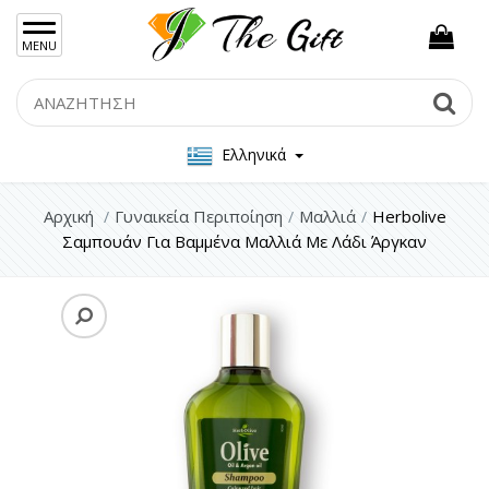
×
MENU
Γυναικείες Τσάντες
Search
Se
Ανδρικές Τσάντες
Ελληνικά
Γυναικεία Κοσμήματα Ασήμι 925
Γυναικεία Κοσμήματα Ατσάλι
Αρχική
Γυναικεία Περιποίηση
Μαλλιά
Herbolive
Σαμπουάν Για Βαμμένα Μαλλιά Με Λάδι Άργκαν
Ανδρικα Κοσμήματα
Σετ Δώρου
Μπρελόκ
Γυναικεία Περιποίηση
Πρόσωπο
Μαλλιά