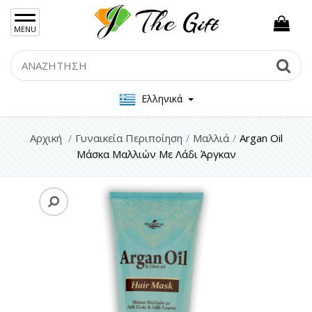
×
MENU
Γυναικείες Τσάντες
Search
Se
Ανδρικές Τσάντες
Ελληνικά
Γυναικεία Κοσμήματα Ασήμι 925
Γυναικεία Κοσμήματα Ατσάλι
Αρχική
Γυναικεία Περιποίηση
Μαλλιά
Argan Oil
Μάσκα Μαλλιών Με Λάδι Άργκαν
Ανδρικα Κοσμήματα
Σετ Δώρου
Μπρελόκ
Γυναικεία Περιποίηση
Πρόσωπο
Μαλλιά