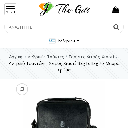
×
MENU
Γυναικείες Τσάντες
Search
Se
Ανδρικές Τσάντες
Ελληνικά
Σακίδιο Πλάτης
Αρχική
Ανδρικές Τσάντες
Τσάντες Χειρός-Χιαστί
Τσάντες Χειρός-Χιαστί
Αντρικό Τσαντάκι - Χειρός Χιαστί BagToBag Σε Μαύρο
Ανδρικά Πορτοφόλια
Χρώμα
Γυναικεία Κοσμήματα Ασήμι 925
Γυναικεία Κοσμήματα Ατσάλι
Ανδρικα Κοσμήματα
Σετ Δώρου
Μπρελόκ