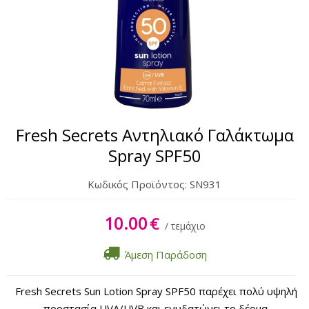
Λάδι
Στίκ Χειλιών
Ζελέ Μαυρίσματος
Κρέμα Μετά Τον Ήλιο
Fresh Secrets Αντηλιακό Γαλάκτωμα
Ζελέ Μετά Τον Ήλιο
Spray SPF50
Κωδικός Προϊόντος:
SN931
10.00
€
/ τεμάχιο
Άμεση Παράδοση
Fresh Secrets Sun Lotion Spray SPF50 παρέχει πολύ υψηλή
προστασία UVA/UVB και ενυδατώνει το δέρμα.